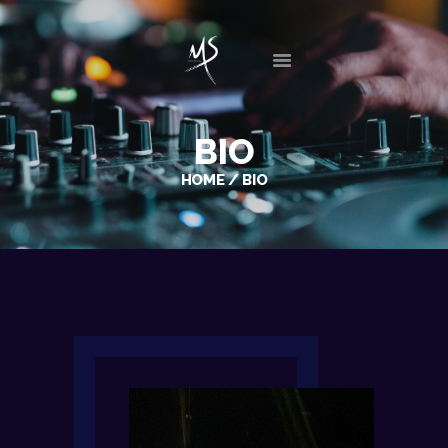
INICIO
BIO
BIO
HOME
BIO
DISCOGRAFÍA
SESIONES
EVENTOS
GALERIA
NOTICIAS
CONTACTO