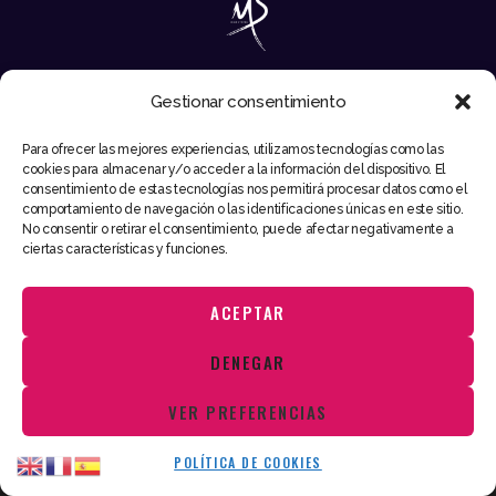
Gestionar consentimiento
EMAIL
Para ofrecer las mejores experiencias, utilizamos tecnologías como las
INFO@MIKESYNTEC.COM
cookies para almacenar y/o acceder a la información del dispositivo. El
consentimiento de estas tecnologías nos permitirá procesar datos como el
comportamiento de navegación o las identificaciones únicas en este sitio.
No consentir o retirar el consentimiento, puede afectar negativamente a
ciertas características y funciones.
ACEPTAR
Utilizamos cookies para ofrecerte la mejor experiencia en nuestra
DENEGAR
web.
Puedes aprender más sobre qué cookies utilizamos o desactivarlas
VER PREFERENCIAS
en los
ajustes
.
Mike Syntec © 2026. Todos los derechos reservados
Aceptar
POLÍTICA DE COOKIES