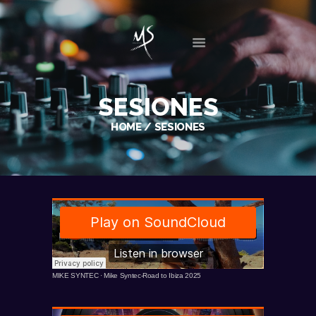
SESIONES
INICIO
HOME
SESIONES
BIO
DISCOGRAFÍA
SESIONES
EVENTOS
GALERIA
NOTICIAS
CONTACTO
MIKE SYNTEC
·
Mike Syntec-Road to Ibiza 2025