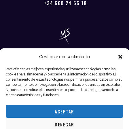
+34 660 24 56 18
Gestionar consentimiento
EMAIL
Para ofrecer las mejores experiencias, utilizamos tecnologías como las
INFO@MIKESYNTEC.COM
cookies para almacenar y/o acceder a la información del dispositivo. El
consentimiento de estas tecnologías nos permitirá procesar datos como el
comportamiento de navegación o las identificaciones únicas en este sitio.
No consentir o retirar el consentimiento, puede afectar negativamente a
ciertas características y funciones.
ACEPTAR
DENEGAR