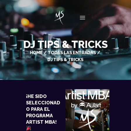
INICIO
DJ TIPS & TRICKS
BIO
HOME
TODAS LAS ENTRADAS
DISCOGRAFÍA
DJ TIPS & TRICKS
SESIONES
EVENTOS
GALERIA
NOTICIAS
¡HE SIDO
CONTACTO
SELECCIONAD
O PARA EL
PROGRAMA
ARTIST MBA!