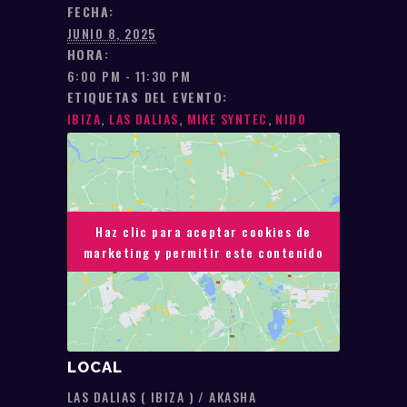
FECHA:
JUNIO 8, 2025
HORA:
6:00 PM - 11:30 PM
ETIQUETAS DEL EVENTO:
IBIZA
,
LAS DALIAS
,
MIKE SYNTEC
,
NIDO
Haz clic para aceptar cookies de
Haz clic para aceptar cookies de
marketing y permitir este contenido
marketing y permitir este contenido
LOCAL
LAS DALIAS ( IBIZA ) / AKASHA