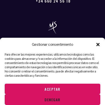
+34 660 24 56 18
Gestionar consentimiento
EMAIL
Para ofrecer las mejores experiencias, utilizamos tecnologías como las
INFO@MIKESYNTEC.COM
cookies para almacenar y/o acceder a la información del dispositivo. El
consentimiento de estas tecnologías nos permitirá procesar datos como el
comportamiento de navegación o las identificaciones únicas en este sitio.
No consentir o retirar el consentimiento, puede afectar negativamente a
ciertas características y funciones.
ACEPTAR
Utilizamos cookies para ofrecerte la mejor experiencia en nuestra
DENEGAR
web.