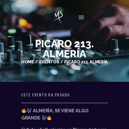
INICIO
PICARO 213.
BIO
ALMERÍA
DISCOGRAFÍA
HOME
EVENTOS
PICARO 213. ALMERÍA
SESIONES
EVENTOS
GALERIA
NOTICIAS
ESTE EVENTO HA PASADO.
CONTACTO
ALMERÍA, SE VIENE ALGO
GRANDE