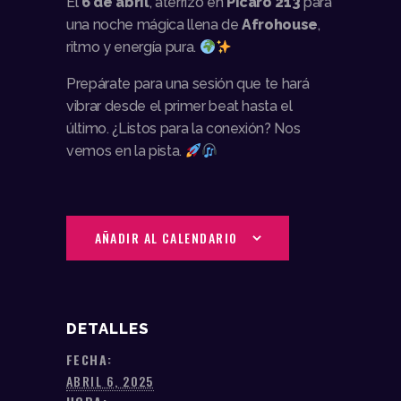
El
6 de abril
, aterrizo en
Pícaro 213
para
una noche mágica llena de
Afrohouse
,
ritmo y energía pura.
Prepárate para una sesión que te hará
vibrar desde el primer beat hasta el
último. ¿Listos para la conexión? Nos
vemos en la pista.
AÑADIR AL CALENDARIO
DETALLES
FECHA:
ABRIL 6, 2025