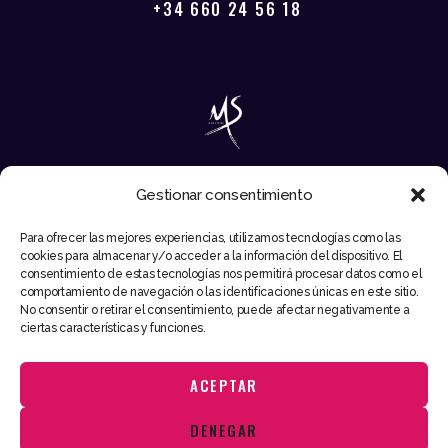
+34 660 24 56 18
Gestionar consentimiento
EMAIL
Para ofrecer las mejores experiencias, utilizamos tecnologías como las
INFO@MIKESYNTEC.COM
cookies para almacenar y/o acceder a la información del dispositivo. El
consentimiento de estas tecnologías nos permitirá procesar datos como el
comportamiento de navegación o las identificaciones únicas en este sitio.
No consentir o retirar el consentimiento, puede afectar negativamente a
ciertas características y funciones.
ACEPTAR
Utilizamos cookies para ofrecerte la mejor experiencia en nuestra
DENEGAR
web.