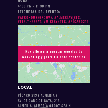
HORA:
4:30 PM - 11:30 PM
ETIQUETAS DEL EVENTO:
#AFROHOUSEGROOVE
,
#ALMERÍAVIBES
,
#FEELTHEBEAT
,
#MIKESYNTEC
,
#PÍCARO213
Haz clic para aceptar cookies de
Haz clic para aceptar cookies de
marketing y permitir este contenido
marketing y permitir este contenido
LOCAL
PÍCARO 213 ( ALMERÍA )
AV. DE CABO DE GATA, 213,
ALMERÍA
,
ALMERÍA
04007
SPAIN