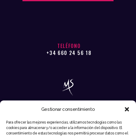
TELÉFONO
+34 660 24 56 18
Gestionar consentimiento
EMAIL
Para ofrecer las mejores experiencias, utilizamos tecnologías como las
INFO@MIKESYNTEC.COM
cookies para almacenar y/o acceder a la información del dispositivo. El
consentimiento de estas tecnologías nos permitirá procesar datos como el