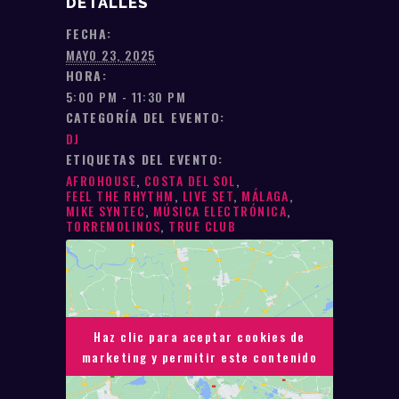
DETALLES
FECHA:
MAYO 23, 2025
HORA:
5:00 PM - 11:30 PM
CATEGORÍA DEL EVENTO:
DJ
ETIQUETAS DEL EVENTO:
AFROHOUSE
,
COSTA DEL SOL
,
FEEL THE RHYTHM
,
LIVE SET
,
MÁLAGA
,
MIKE SYNTEC
,
MÚSICA ELECTRÓNICA
,
TORREMOLINOS
,
TRUE CLUB
Haz clic para aceptar cookies de
Haz clic para aceptar cookies de
marketing y permitir este contenido
marketing y permitir este contenido