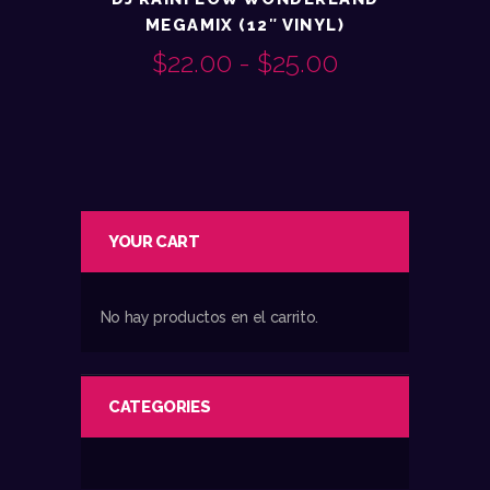
MEGAMIX (12″ VINYL)
$
22.00
-
$
25.00
RANGO
Este
DE
producto
PRECIOS:
tiene
múltiples
DESDE
variantes.
$22.00
YOUR CART
Las
opciones
HASTA
se
No hay productos en el carrito.
pueden
$25.00
elegir
en
CATEGORIES
la
página
de