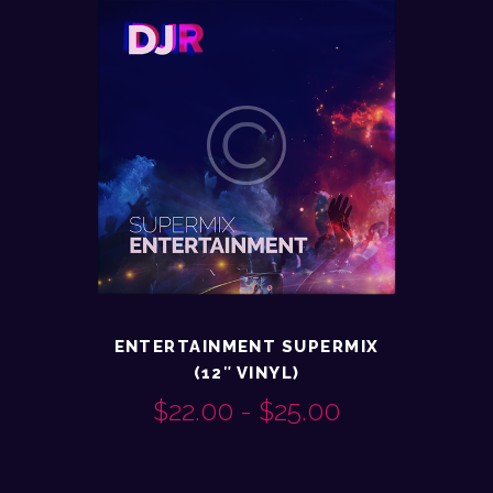
ENTERTAINMENT SUPERMIX
(12″ VINYL)
$
22.00
-
$
25.00
RANGO
Este
DE
producto