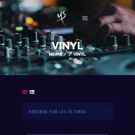
INICIO
VINYL
BIO
HOME
VINYL
DISCOGRAFÍA
SESIONES
EVENTOS
GALERIA
NOTICIAS
CONTACTO