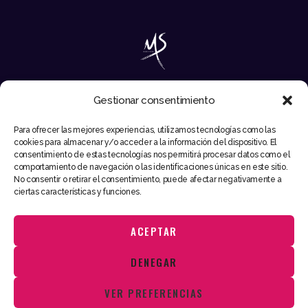
Gestionar consentimiento
EMAIL
Para ofrecer las mejores experiencias, utilizamos tecnologías como las
INFO@MIKESYNTEC.COM
cookies para almacenar y/o acceder a la información del dispositivo. El
consentimiento de estas tecnologías nos permitirá procesar datos como el
comportamiento de navegación o las identificaciones únicas en este sitio.
No consentir o retirar el consentimiento, puede afectar negativamente a
ciertas características y funciones.
ACEPTAR
Utilizamos cookies para ofrecerte la mejor experiencia en nuestra
DENEGAR
web.
Puedes aprender más sobre qué cookies utilizamos o desactivarlas
VER PREFERENCIAS
en los
ajustes
.