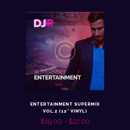
PRECIOS:
tiene
múltiples
DESDE
variantes.
$22.00
Las
opciones
HASTA
se
pueden
$25.00
elegir
en
la
página
de
producto
ENTERTAINMENT SUPERMIX
VOL.2 (12″ VINYL)
$
19.00
-
$
22.00
RANGO