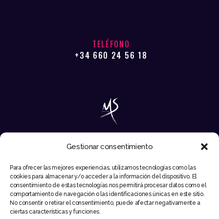
TELÉFONO
+34 660 24 56 18
Gestionar consentimiento
EMAIL
Para ofrecer las mejores experiencias, utilizamos tecnologías como las
INFO@MIKESYNTEC.COM
cookies para almacenar y/o acceder a la información del dispositivo. El
consentimiento de estas tecnologías nos permitirá procesar datos como el
comportamiento de navegación o las identificaciones únicas en este sitio.
No consentir o retirar el consentimiento, puede afectar negativamente a
ciertas características y funciones.