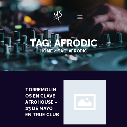
INICIO
TAG: AFRODIC
BIO
HOME
TAG: AFRODIC
DISCOGRAFÍA
SESIONES
EVENTOS
GALERIA
NOTICIAS
TORREMOLIN
CONTACTO
OS EN CLAVE
AFROHOUSE –
23 DE MAYO
EN TRUE CLUB