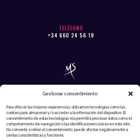
TELÉFONO
+34 660 24 56 18
Gestionar consentimiento
EMAIL
Para ofrecer las mejores experiencias, utilizamos tecnologías como las
INFO@MIKESYNTEC.COM
cookies para almacenar y/o acceder a la información del dispositivo. El
consentimiento de estas tecnologías nos permitirá procesar datos como el
comportamiento de navegación o las identificaciones únicas en este sitio.
No consentir o retirar el consentimiento, puede afectar negativamente a
ciertas características y funciones.