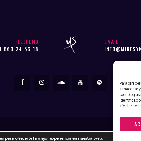
TELÉFONO
EMAIL
4 660 24 56 18
INFO@MIKESY
Para ofrecer
almacenar y/
tecnologías 
identificaci
afectar nega
AC
Mike Syntec © 2026. Todos los derechos reservados
es para ofrecerte la mejor experiencia en nuestra web.