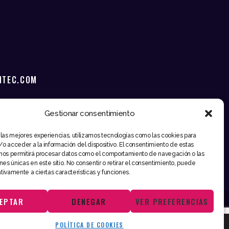
NTEC.COM
Gestionar consentimiento
 las mejores experiencias, utilizamos tecnologías como las cookies para
o acceder a la información del dispositivo. El consentimiento de estas
nos permitirá procesar datos como el comportamiento de navegación o las
ones únicas en este sitio. No consentir o retirar el consentimiento, puede
tivamente a ciertas características y funciones.
EPTAR
DENEGAR
VER PREFERENCIAS
POLÍTICA DE COOKIES