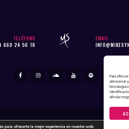
TELÉFONO
EMAIL
4 660 24 56 18
INFO@MIKESY
Para ofrecer
almacenar y/
tecnologías 
identificaci
afectar nega
AC
Mike Syntec © 2026. Todos los derechos reservados
es para ofrecerte la mejor experiencia en nuestra web.