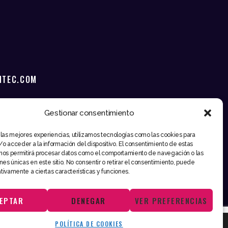
NTEC.COM
Gestionar consentimiento
 las mejores experiencias, utilizamos tecnologías como las cookies para
o acceder a la información del dispositivo. El consentimiento de estas
nos permitirá procesar datos como el comportamiento de navegación o las
ones únicas en este sitio. No consentir o retirar el consentimiento, puede
tivamente a ciertas características y funciones.
EPTAR
DENEGAR
VER PREFERENCIAS
POLÍTICA DE COOKIES