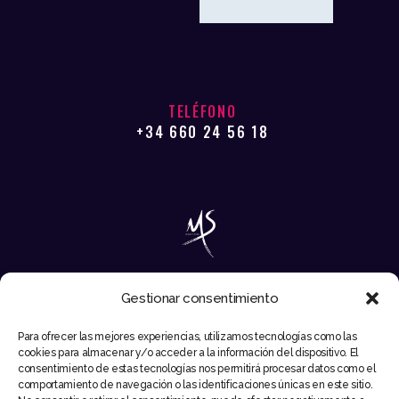
TELÉFONO
+34 660 24 56 18
Gestionar consentimiento
EMAIL
Para ofrecer las mejores experiencias, utilizamos tecnologías como las
INFO@MIKESYNTEC.COM
cookies para almacenar y/o acceder a la información del dispositivo. El
consentimiento de estas tecnologías nos permitirá procesar datos como el
comportamiento de navegación o las identificaciones únicas en este sitio.