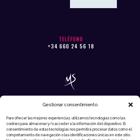
TELÉFONO
+34 660 24 56 18
Gestionar consentimiento
EMAIL
Para ofrecer las mejores experiencias, utilizamos tecnologías como las
INFO@MIKESYNTEC.COM
cookies para almacenar y/o acceder a la información del dispositivo. El
consentimiento de estas tecnologías nos permitirá procesar datos como el
comportamiento de navegación o las identificaciones únicas en este sitio.