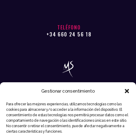
TELÉFONO
+34 660 24 56 18
Gestionar consentimiento
EMAIL
Para ofrecer las mejores experiencias, utilizamos tecnologías como las
INFO@MIKESYNTEC.COM
cookies para almacenar y/o acceder a la información del dispositivo. El
consentimiento de estas tecnologías nos permitirá procesar datos como el
comportamiento de navegación o las identificaciones únicas en este sitio.
No consentir o retirar el consentimiento, puede afectar negativamente a
ciertas características y funciones.