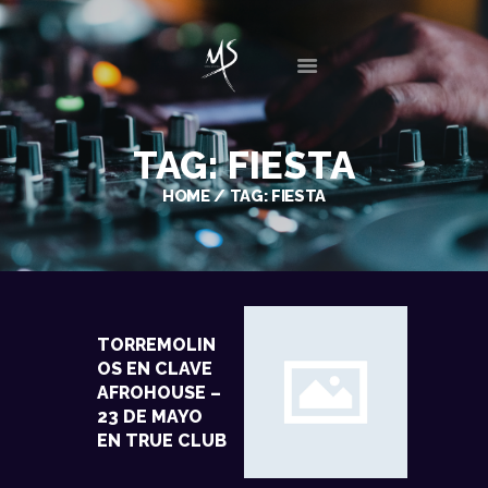
INICIO
TAG: FIESTA
BIO
HOME
TAG: FIESTA
DISCOGRAFÍA
SESIONES
EVENTOS
GALERIA
NOTICIAS
TORREMOLIN
CONTACTO
OS EN CLAVE
AFROHOUSE –
23 DE MAYO
EN TRUE CLUB