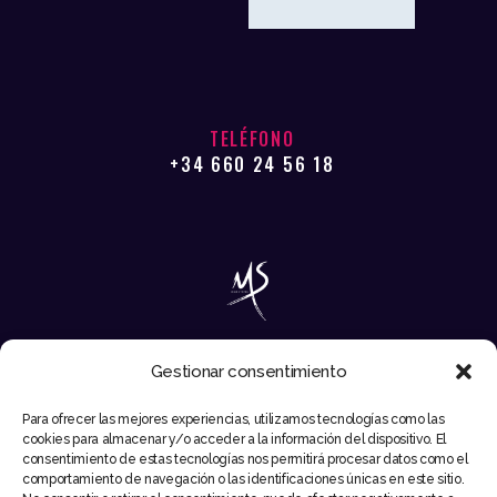
TELÉFONO
+34 660 24 56 18
Gestionar consentimiento
EMAIL
Para ofrecer las mejores experiencias, utilizamos tecnologías como las
INFO@MIKESYNTEC.COM
cookies para almacenar y/o acceder a la información del dispositivo. El
consentimiento de estas tecnologías nos permitirá procesar datos como el
comportamiento de navegación o las identificaciones únicas en este sitio.