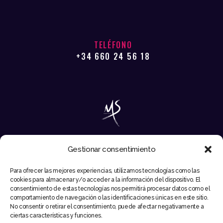
TELÉFONO
+34 660 24 56 18
Gestionar consentimiento
EMAIL
Para ofrecer las mejores experiencias, utilizamos tecnologías como las
INFO@MIKESYNTEC.COM
cookies para almacenar y/o acceder a la información del dispositivo. El
consentimiento de estas tecnologías nos permitirá procesar datos como el
comportamiento de navegación o las identificaciones únicas en este sitio.
No consentir o retirar el consentimiento, puede afectar negativamente a
ciertas características y funciones.