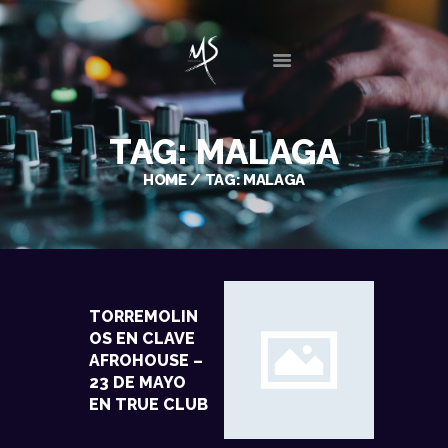
INICIO
TAG: MALAGA
BIO
HOME
TAG: MALAGA
DISCOGRAFÍA
SESIONES
EVENTOS
GALERIA
NOTICIAS
TORREMOLIN
CONTACTO
OS EN CLAVE
AFROHOUSE –
23 DE MAYO
EN TRUE CLUB