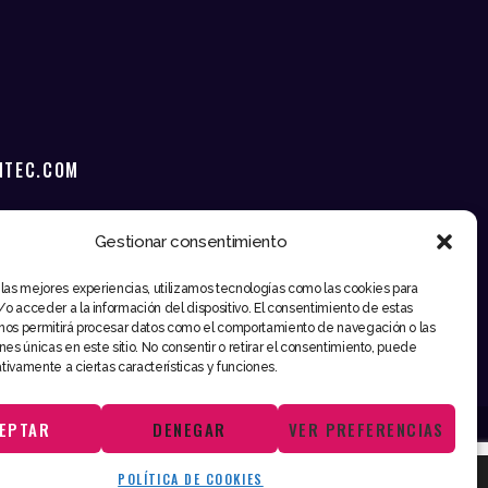
NTEC.COM
Gestionar consentimiento
 las mejores experiencias, utilizamos tecnologías como las cookies para
o acceder a la información del dispositivo. El consentimiento de estas
nos permitirá procesar datos como el comportamiento de navegación o las
ones únicas en este sitio. No consentir o retirar el consentimiento, puede
tivamente a ciertas características y funciones.
EPTAR
DENEGAR
VER PREFERENCIAS
POLÍTICA DE COOKIES