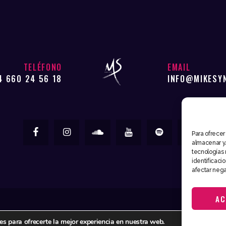
TELÉFONO
EMAIL
4 660 24 56 18
INFO@MIKESY
Para ofrecer
almacenar y/
tecnologías 
identificaci
afectar nega
AC
Mike Syntec © 2026. Todos los derechos reservados
es para ofrecerte la mejor experiencia en nuestra web.