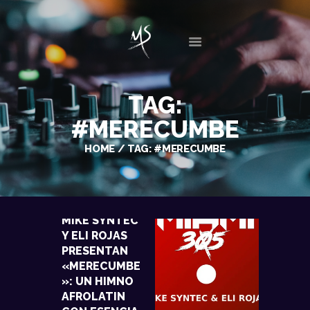
INICIO
TAG:
BIO
#MERECUMBE
DISCOGRAFÍA
HOME
TAG: #MERECUMBE
SESIONES
EVENTOS
GALERIA
NOTICIAS
MIKE SYNTEC
CONTACTO
Y ELI ROJAS
PRESENTAN
«MERECUMBE
»: UN HIMNO
AFROLATIN