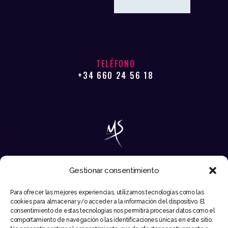
TELÉFONO
+34 660 24 56 18
Gestionar consentimiento
EMAIL
Para ofrecer las mejores experiencias, utilizamos tecnologías como las
INFO@MIKESYNTEC.COM
cookies para almacenar y/o acceder a la información del dispositivo. El
consentimiento de estas tecnologías nos permitirá procesar datos como el
comportamiento de navegación o las identificaciones únicas en este sitio.