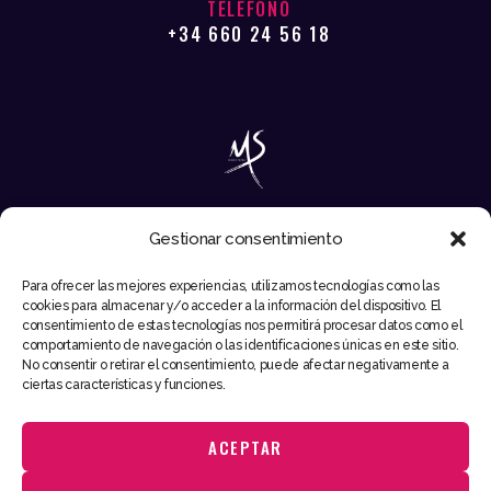
TELÉFONO
+34 660 24 56 18
Gestionar consentimiento
EMAIL
Para ofrecer las mejores experiencias, utilizamos tecnologías como las
INFO@MIKESYNTEC.COM
cookies para almacenar y/o acceder a la información del dispositivo. El
consentimiento de estas tecnologías nos permitirá procesar datos como el
comportamiento de navegación o las identificaciones únicas en este sitio.
No consentir o retirar el consentimiento, puede afectar negativamente a
ciertas características y funciones.
ACEPTAR