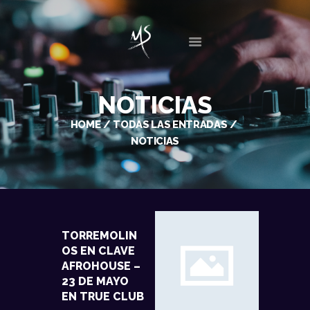
INICIO
NOTICIAS
BIO
HOME
TODAS LAS ENTRADAS
DISCOGRAFÍA
NOTICIAS
SESIONES
EVENTOS
GALERIA
NOTICIAS
CONTACTO
TORREMOLIN
OS EN CLAVE
AFROHOUSE –
23 DE MAYO
EN TRUE CLUB