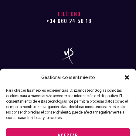
TELÉFONO
+34 660 24 56 18
Gestionar consentimiento
EMAIL
Para ofrecer las mejores experiencias, utilizamos tecnologías como las
INFO@MIKESYNTEC.COM
cookies para almacenar y/o acceder a la información del dispositivo. El
consentimiento de estas tecnologías nos permitirá procesar datos como el
comportamiento de navegación o las identificaciones únicas en este sitio.
No consentir o retirar el consentimiento, puede afectar negativamente a
ciertas características y funciones.
ACEPTAR