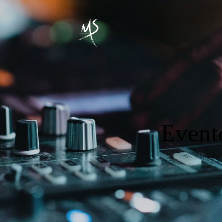
INICIO
BIO
DISCOGRAFÍA
SESIONES
EVENTOS
GALERIA
Event
NOTICIAS
CONTACTO